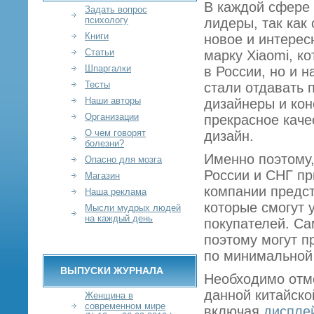
В каждой сфере
Задать вопрос
психологу
лидеры, так как
Книги
новое и интерес
Статьи
марку Xiaomi, к
Шпаргалки
в России, но и 
Тесты
стали отдавать 
Наши авторы
дизайнеры и кон
Организации
прекрасное каче
О чем говорят
дизайн.
болезни?
Именно поэтому
Опасно для мозга
России и СНГ пр
Магазин
компании предс
Наша реклама
которые смогут 
Мысли мудрых людей
на каждый день
покупателей. Са
поэтому могут 
по минимальной
ВЫПУСКИ ЖУРНАЛА
Необходимо отме
данной китайско
Женщина в
современном мире
включая
дисплей