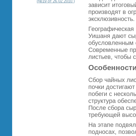
(№19 от 26.02.2010.)
зависит итоговы
производят в ог
эксклюзивность.
Географическая 
Уишаня дают сы
обусловленным 
Современные пр
листьев, чтобы 
Особенности
Сбор чайных лис
почки достигают
побеги с неско
структура обесп
После сбора сыр
требующей высо
На этапе подвя
подносах, позво