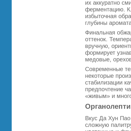
их аккуратно см
ферментацию. К
избыточная обра
глубины аромата
Финальная обжа
оттенок. Темпер
вручную, ориенти
формирует узна
медовые, орехо
Современные те
некоторые прои
стабилизации ка
предпочтение ча
«живым» и мног
Органолепти
Вкус Да Хун Пао
сложную палитру