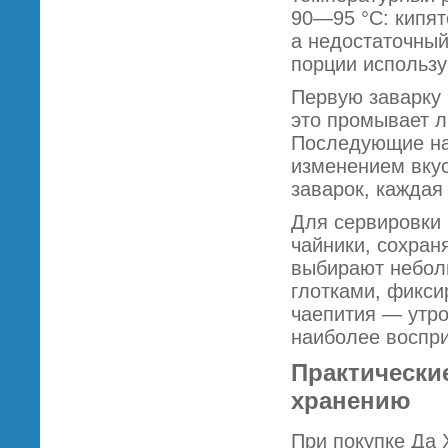
90—95 °C: кипят
а недостаточный
порции использу
Первую заварку
это промывает л
Последующие на
изменением вку
заварок, каждая
Для сервировки
чайники, сохра
выбирают небол
глотками, фикс
чаепития — утро
наиболее воспр
Практически
хранению
При покупке Да 