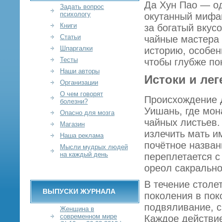
Да Хун Пао — од
Задать вопрос
психологу
окутанный мифам
Книги
за богатый вкус
Статьи
чайные мастера 
Шпаргалки
историю, особен
Тесты
чтобы глубже по
Наши авторы
Истоки и ле
Организации
О чем говорят
Происхождение 
болезни?
Уишань, где мон
Опасно для мозга
чайных листьев.
Магазин
излечить мать и
Наша реклама
почётное назван
Мысли мудрых людей
на каждый день
переплетается 
ореол сакрально
В течение столе
ВЫПУСКИ ЖУРНАЛА
поколения в пок
подвяливание, 
Женщина в
современном мире
Каждое действие