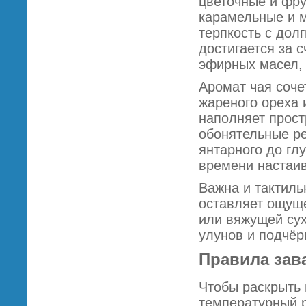
цветочные и фру
карамельные и м
терпкость с дол
достигается за 
эфирных масел,
Аромат чая соче
жареного ореха 
наполняет прос
обонятельные ре
янтарного до глу
времени настаи
Важна и тактиль
оставляет ощуще
или вяжущей сух
улунов и подчёр
Правила зав
Чтобы раскрыть 
температурный р