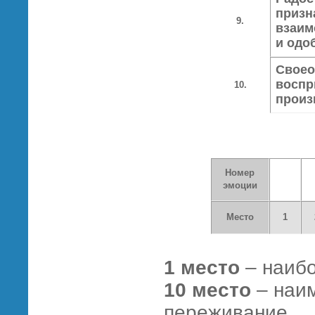
призн
9.
взаим
и одо
Своео
воспр
10.
произ
Номер
эмоции
Место
1
1 место
– наиб
10 место
– наи
переживание