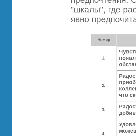
"шкалы", где р
явно предпочит
Номер
Чувст
появл
1.
обста
Радос
приоб
2.
колле
что с
Радос
3.
добив
Удовл
можеш
4.