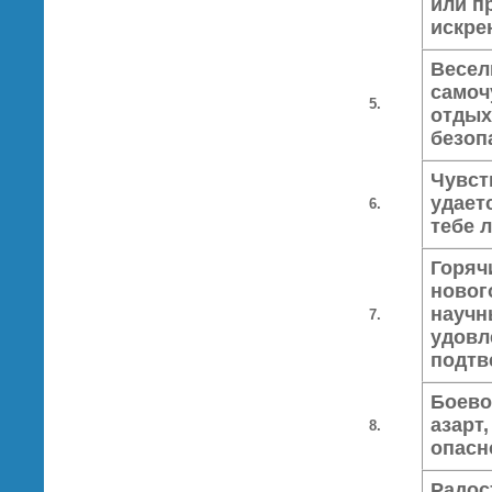
или п
искре
Весел
самоч
5.
отдых
безоп
Чувст
удает
6.
тебе 
Горяч
новог
научн
7.
удовл
подтв
Боево
азарт
8.
опасн
Радос