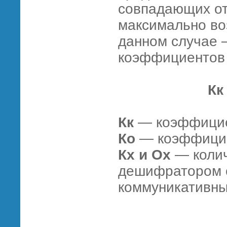
совпадающих от
максимально во
данном случае 
коэффициентов
Кк
Кк
— коэффициен
Ко
— коэффициен
Кх и Ox
— колич
дешифратором о
коммуникативны