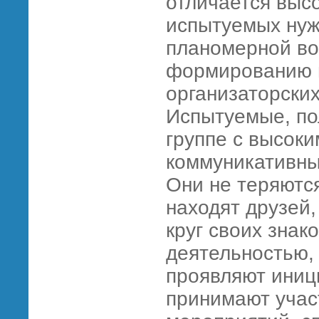
отличается высо
испытуемых нуж
планомерной во
формированию и
организаторских
Испытуемые, п
группе с высок
коммуникативны
Они не теряютс
находят друзей
круг своих зна
деятельностью, 
проявляют иниц
принимают учас