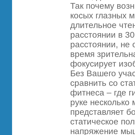
Так почему воз
косых глазных 
длительное чте
расстоянии в
30
расстоянии, не 
время зрительн
фокусирует изо
Без Вашего уча
сравнить со ст
фитнеса – где г
руке несколько 
представляет б
статическое по
напряжение мыш