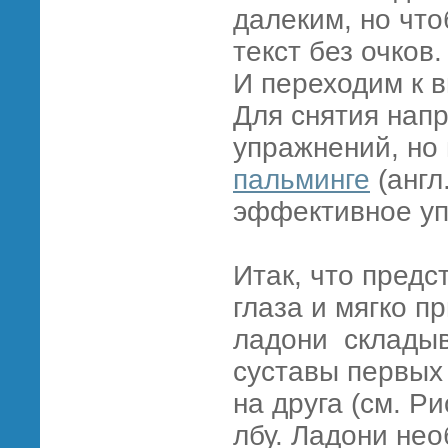
далеким, но чт
текст без очков.
И переходим к 
Для снятия нап
упражнений, но 
пальминге
(англ
эффективное уп
Итак, что пред
глаза и мягко п
ладони складыв
суставы первых
на друга (см. Р
лбу. Ладони не