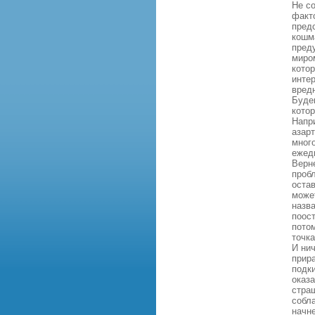
Не с
факто
пред
кошм
пред
миро
кото
интер
вред
Будем
кото
Напр
азар
мног
ежедн
Верне
пробл
остав
может
назв
поост
потом
точка
И нич
прира
подки
оказа
страш
собла
начне