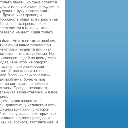
столько людей, но факт остается
иологи, и психологи, и медики, и
будущего футурологического
 Другие бьют тревогу и
способность общаться с реальным
 болезненных проявлениях,
се сходятся в мыслях, что
зователю не даст. Один только
 быть. Но это не такая проблема,
 погибающим юным поколениям.
 некоторых людей та или иная
итается, что это проблема. Но
 миллионов людей по всему миру
одят. И об этом не говорят.
о частная психологическая
сякой, все деньги в казино
толку. Хороший психоаналитик
ная проблема, болезнь под
н, он согласится и немного
стливы. Правда, ненадолго,
ленькая такая ставочка, – и все,
чала.
 дома нужно запретить и
и, допустим, у человека и есть
 шумной компании, у которой
А то послушаешь некоторых, так
 наладив паутину проводов и
как набросится, этот интернет. И