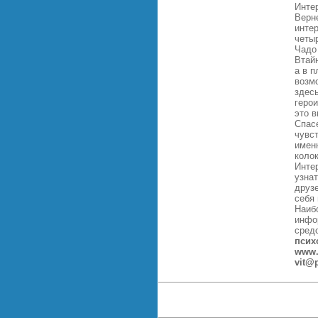
Интер
Верне
интер
четыр
Чадо
Втайн
а в 
возмо
здесь
герои
это в
Спасе
чувс
именн
колок
Интер
узна
друз
себя 
Наиб
инфор
сред
псих
www
vit@p