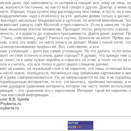
есное дело: про зависимость от интернета говорят все, кому не лень, но
е, жалуются постоянно, но как-то всё говоря о других. Доктор, у меня 
нете. Хорошо, тогда купите ему раскладушку или гамак, и пусть он в н
надцатилетнее чадо к психологу за ухо: целыми днями только и делает,
 выглядит несколько бледноватым и щуплым, но вполне вменяемым. Зна
е мечтает хакнуть сайт Microsoft и прославиться. Если и зависим, то ф
плане мышления вполне независим. Проходит тесты: результаты хороши.
жность, и я дорасту до хорошего программиста. Дайте денег, короче. П
? Чего, собственно, надо? Учиться скучно, Шолохов не катит. Прямо на
ном, и все это знают, но никто ничего не делает. Мама с папой хотят, чт
ысокооплачиваемая профессия. Вот, собственно, и все.
ние утопающих – дело рук самих утопающих. Но что делать, если челове
твует он себя отлично и очень даже хорошо? Я думаю, что прежде чем с
о тонет, то к нему нужно подойти и спросить об этом: а тонет ли он на
ола и считать, что все плохо и дело зашло слишком далеко.
нет не казино, не игральный стол и не наркотик: это лишь отличная воз
ть нечто новое, пообщаться, посмеяться над забавными картинками и ан
ей и даже самореализоваться. Он не набрасывается на вас и не порабощ
порабощенным интернетом, то это, согласитесь, проблема человека, а н
олее дурацкое сравнение интернета, которое так часто любят использов
мации, – это сравнение его с наркотиком. Интернет такой же наркотик, 
ства массовой информации. …
олог В.В. Ценёв
.Psyberia.ru
syberia.ru