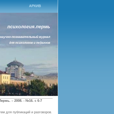
АРХИВ
психология.пермь
научно-познавательный журнал
для психологов и педагоов
рмь. – 2008. - №16. с 6-7
ем для публикаций и разговоров.