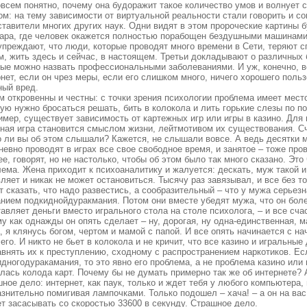
овсем понятно, почему она будоражит такое количество умов и волнует 
м: на тему зависимости от виртуальной реальности стали говорить и соц
ставители многих других наук. Одни видят в этом пророческие картины 
ара, где человек окажется полностью порабощен бездушными машинами.
упреждают, что люди, которые проводят много времени в Сети, теряют 
м, жить здесь и сейчас, в настоящем. Третьи докладывают о различных
рые можно назвать профессиональными заболеваниями. И уж, конечно, в
нет, если он чрез меры, если его слишком много, ничего хорошего поль
ный вред.
 откровенны и честны: с точки зрения психологии проблема имеет место
рую нужно бросаться решать, бить в колокола и лить горькие слезы по
имер, существует зависимость от картежных игр или игры в казино. Для
тная игра становится смыслом жизни, лейтмотивом их существования. Сч
о ли вы об этом слышали? Кажется, не слышали вовсе. А ведь десятки
евно проводят в играх все свое свободное время, и занятое – тоже пров
е, говорят, но не настолько, чтобы об этом было так много сказано. Эт
ема. Жена приходит к психоаналитику и жалуется: дескать, муж такой и 
ляет и никак не может остановиться. Тысячу раз завязывал, и все без 
 сказать, что надо развестись, а сообразительный – что у мужа серьез
анием подкиднойдуракмания. Потом они вместе убедят мужа, что он боле
авляет деньги вместо игрального стола на столе психолога, – и все сча
у как однажды он опять сделает – ну, дорогая, ну одна-единственная, ма
, я клянусь богом, чертом и мамой с папой. И все опять начинается с на
его. И никто не бьет в колокола и не кричит, что все казино и игральные
внять их к преступлению, сходному с распространением наркотиков. Есл
дногодуракамания, то это явно его проблема, а не проблема казино или
лась колода карт. Почему бы не думать примерно так же об интернете? 
ное дело: интернет, как паук, только и ждет тебя у любого компьютера,
знительно помигивая лампочками. Только подошел – хача! – а он на вас 
т засасывать со скоростью 33600 в секунду. Страшное дело.