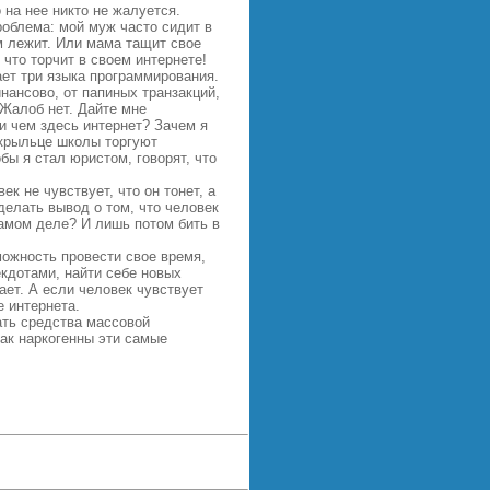
 на нее никто не жалуется.
проблема: мой муж часто сидит в
ем лежит. Или мама тащит свое
 что торчит в своем интернете!
ет три языка программирования.
инансово, от папиных транзакций,
 Жалоб нет. Дайте мне
ри чем здесь интернет? Зачем я
 крыльце школы торгуют
обы я стал юристом, говорят, что
к не чувствует, что он тонет, а
делать вывод о том, что человек
 самом деле? И лишь потом бить в
можность провести свое время,
екдотами, найти себе новых
ает. А если человек чувствует
е интернета.
ать средства массовой
как наркогенны эти самые