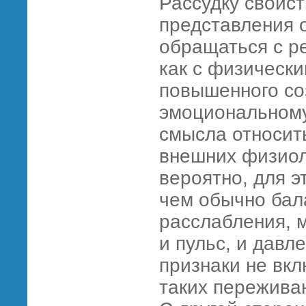
Рассудку свойс
представления 
обращаться с 
как с физическ
повышенного соз
эмоциональному
смысла относить
внешних физиол
вероятно, для э
чем обычно бал
расслабления, 
и пульс, и давле
признаки не вкл
таких пережива