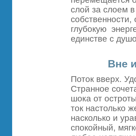
слой за слоем в
собственности,
глубокую энерге
единстве с душ
Вне 
Поток вверх. Уд
Странное сочет
шока от острот
ток настолько 
насколько и ур
спокойный, мягк