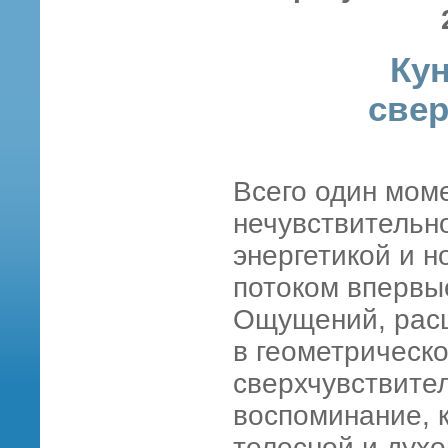
Ку
свер
Всего один мом
нечувствительн
энергетикой и 
потоком вперв
Ощущений, рас
в геометрическ
сверхчувствител
воспоминание, к
телесной и дух