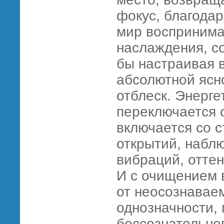
фокус, благода
мир воспринима
наслаждения, со
бы настраивая в
абсолютной яс
отблеск. Энерге
переключается 
включается со 
открытий, набл
вибраций, оттен
И с очищением 
от неосознавае
однозначности,
бессознательног