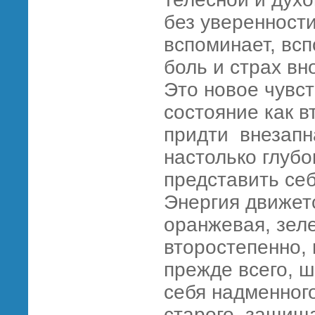
без уверенности
вспоминает, вс
боль и страх вн
Это новое чувс
состояние как в
придти внезапн
настолько глубо
представить себ
Энергия движетс
оранжевая, зеле
второстепенно, 
прежде всего, ш
себя надменного
старого, защища