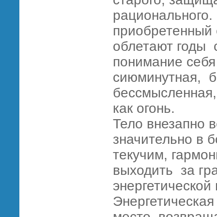
рационального. 
приобретенный о
облетают годы 
понимание себя
сиюминутная, б
бессмысленная,
как огонь.
Тело внезапно 
значительно в 
текучим, гармо
выходить за гр
энергетической
Энергетическая
место, возвращ