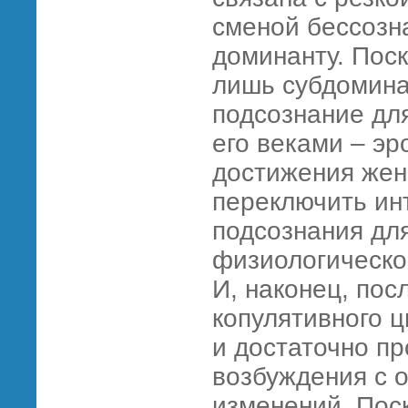
сменой бессозн
доминанту. Пос
лишь субдомина
подсознание дл
его веками – эр
достижения жен
переключить ин
подсознания дл
физиологическог
И, наконец, пос
копулятивного 
и достаточно п
возбуждения с 
изменений. Пос