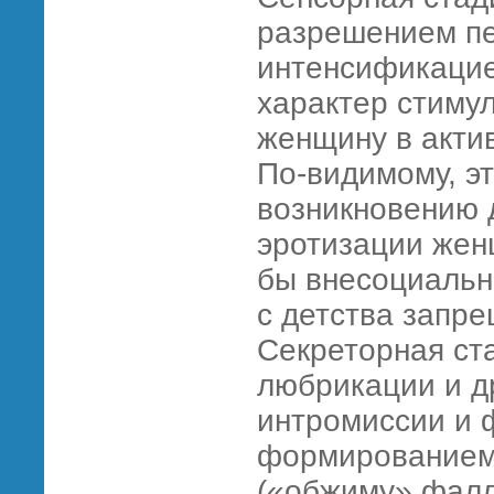
разрешением пе
интенсификацие
характер стиму
женщину в акти
По-видимому, эт
возникновению 
эротизации женщ
бы внесоциально
с детства запр
Секреторная ст
любрикации и др
интромиссии и 
формированием 
(«обжиму» фалл