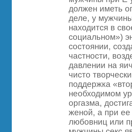
должен иметь о
деле, у мужчин
находится в св
социальном») э
состоянии, соз
частности, воз
давлении на яичк
чисто творческ
поддержка «вто
необходимом ур
оргазма, достиг
женой, а при ее
любовниц или пр
мужчины секс яв