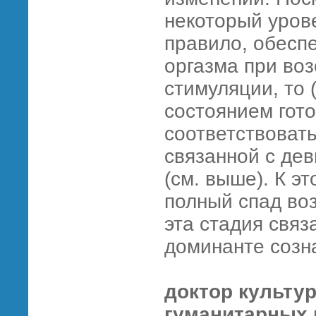
некоторый урове
правило, обесп
оргазма при во
стимуляции, то 
состоянием гото
соответствоват
связанной с де
(см. выше). К э
полный спад во
эта стадия связ
доминанте соз
доктор культу
гуманитарных 