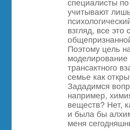
специалисты п
учитывают лишь
психологический
взгляд, все это
общепризнанной
Поэтому цель н
моделирование 
трансактного в
семье как откр
Зададимся вопр
например, хими
веществ? Нет, ка
и была бы алхи
меня сегодняшн