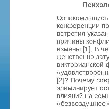
Психол
Ознакомившись
конференции по
встретил указа
причины конфли
измены [1]. В 
женственно зат
викторианской 
«удовлетворенн
[2]? Почему со
элиминирует ос
влияний на сем
«безвоздушное»