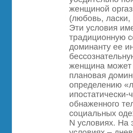
женщиной оргаз
(любовь, ласки, 
Эти условия им
традиционную с
доминанту ее ин
бессознательную
женщина может 
плановая домин
определению «ли
ипостатически-ч
обнаженного те
социальных оде
N условиях. На 
условиях – днев