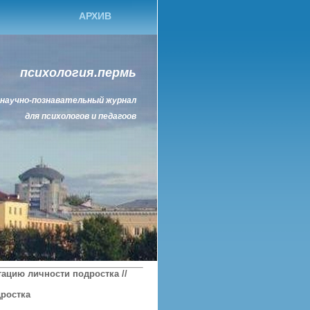
АРХИВ
психология.пермь
научно-познавательный журнал
для психологов и педагоов
ацию личности подростка //
ростка