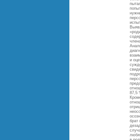
пыта
попы
нужн
перс
испыт
Выяв
«род
соде
член
Анал
диаг
взаи
и оце
сужд
свид
подро
перс
пред
отно
87,5
Кроме
отно
отри
неос
осоз
брат
деза
случ
любят
в ро