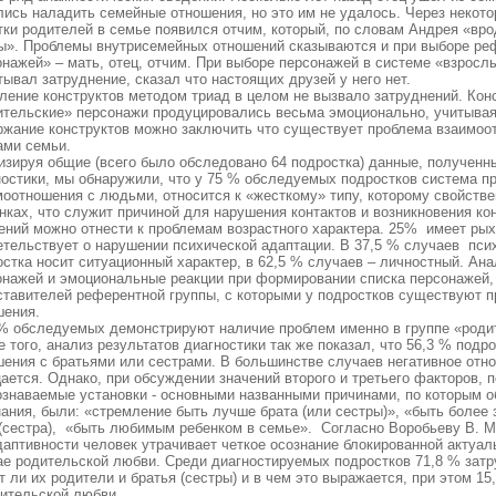
лись наладить семейные отношения, но это им не удалось. Через некот
тки родителей в семье появился отчим, который, по словам Андрея «вро
ы». Проблемы внутрисемейных отношений сказываются и при выборе ре
онажей» – мать, отец, отчим. При выборе персонажей в системе «взросл
ывал затруднение, сказал что настоящих друзей у него нет.
ление конструктов методом триад в целом не вызвало затруднений. Ко
ительские» персонажи продуцировались весьма эмоционально, учитывая
ржание конструктов можно заключить что существует проблема взаимоо
ами семьи.
изируя общие (всего было обследовано 64 подростка) данные, полученн
ностики, мы обнаружили, что у 75 % обследуемых подростков система п
моотношения с людьми, относится к «жесткому» типу, которому свойстве
нках, что служит причиной для нарушения контактов и возникновения ко
ений можно отнести к проблемам возрастного характера. 25% имеет рых
етельствует о нарушении психической адаптации. В 37,5 % случаев пс
стка носит ситуационный характер, в 62,5 % случаев – личностный. Ана
онажей и эмоциональные реакции при формировании списка персонажей,
ставителей референтной группы, с которыми у подростков существуют 
шения.
 % обследуемых демонстрируют наличие проблем именно в группе «роди
 того, анализ результатов диагностики так же показал, что 56,3 % под
шения с братьями или сестрами. В большинстве случаев негативное отн
цается. Однако, при обсуждении значений второго и третьего факторов,
ознаваемые установки - основными названными причинами, по которым 
нания, были: «стремление быть лучше брата (или сестры)», «быть боле
 (сестра), «быть любимым ребенком в семье». Согласно Воробьеву В. М.
даптивности человек утрачивает четкое осознание блокированной актуал
ае родительской любви. Среди диагностируемых подростков 71,8 % затр
 ли их родители и братья (сестры) и в чем это выражается, при этом 15
дительской любви.