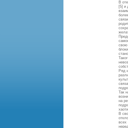
В оте
[5] и
взаи
боле
связи
роди
сохра
желат
Пред
само
свою
блок
стано
Тако
нево
собс
Ряд 
разл
куль
связ
подр
Так 
возн
на р
подр
хаоти
В св
откл
всех 
нере