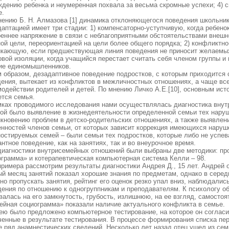
ждению ребенка и неумеренная похвала за весьма скромные успехи; 4) 
е.
нению Б. Н. Алмазова [1] динамика отклоняющегося поведения школьник
аптацией имеет три стадии: 1) компенсаторно-уступчивую, когда ребено
реннее напряжение в связи с неблагоприятными обстоятельствами внешн
ной цели, переориентацией на цели более общего порядка; 2) конфликтн
икающую, если предшествующая линия поведения не приносит желаемых 
вой изоляции, когда учащийся перестает считать себя членом группы и
ие единомышленников.
м образом, дезадаптивное поведение подростков, с которым приходится 
дения, вытекает из конфликтов в межличностных отношениях, а чаще все
модействии родителей и детей. По мнению Личко А.Е.[10], основным ист
ется семья.
мках проводимого исследования нами осуществлялась диагностика вну
рой было выявление в жизнедеятельности определенной семьи тех нару
икновению проблем в детско-родительских отношениях, а также выявлен
енностей членов семьи, от которых зависит коррекция имеющихся наруш
ностируемых семей – были семьи тех подростков, которые либо не успев
нтное поведение, как на занятиях, так и во внеурочное время.
диагностики внутрисемейных отношений были выбраны две методики: пр
ограмма» и котерапевтическая компьютерная система Келли – 98.
римера рассмотрим результаты диагностики Андрея Д., 15 лет. Андрей о
ый месяц занятий показал хорошие знания по предметам, однако в серед
но пропускать занятия, рейтинг его оценок резко упал вниз, наблюдалис
дения по отношению к одногруппникам и преподавателям. К психологу о
алась на его замкнутость, грубость, излишнюю, на ее взгляд, самосто
ейная социограмма» показали наличие актуального конфликта в семье.
ею было предложено компьютерное тестирование, на которое он соглас
ченные в результате тестирования. В процессе формирования списка п
е ряд анамнестических сведений. Несколько лет назад отец ушел из сем