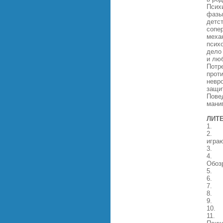
Психи
фазы
детс
сопе
меха
псих
дело
и люб
Потр
прот
невр
защи
Пове
мани
ЛИТ
1. А
2. Б
играю
3. В
4. В
Обоз
5. Вы
6. Ж
7. З
8. З
9. Л
10. Л
11. 