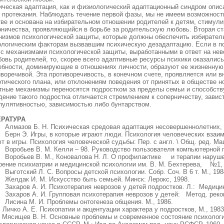
ческая адаптация, как и физиологический адаптационный синдром описан
 протекания. Наблюдать течение первой фазы, мы не имеем возможности,
тве и основана на избирательном отношении родителей к детям, стимул
рничества, проявляющийся в борьбе за родительскую любовь. Вторая с
низмов психологической защиты, которые должны обеспечить избирател
ологическим факторам вызвавшим психическую дезадаптацию. Если в п
 с механизмами психологической защиты, выработанными в ответ на не
овь родителей, то, скорее всего адаптивные ресурсы психики оказалис
ебности, доминирующие в отношениях личности, образуют ее жизненную
иворечивой. Эта противоречивость, в конечном счете, проявляется или 
отического плана, или отклонениям поведения от принятых в обществе 
тные механизмы переносятся подростком за пределы семьи и способств
дение такого подростка отличается стремлением к соперничеству, завис
пулятивностью, зависимостью либо бунтарством.
ЕРАТУРА
лмазов Б. Н. Психическая средовая адаптация несовершеннолетних, 
ерн Э. Игры, в которые играют люди. Психология человеческих взаим
т в игры. Психология человеческой судьбы: Пер. с англ. \ Общ. ред. Ма
оробьев В. М. Келли – 98. Руководство пользователя компьютерной пр
оробьев В. М., Коновалова Н. Л. О профилактике и терапии нарушен
рение психиатрии и медицинской психологии им. В. М. Бехтерева, №1, 
готский Л. С. Вопросы детской психологии. Собр. Соч. В 6 т. М., 1984
елдак И. М. Искусство быть семьей. Минск: Лерокс, 1998.
ахаров А. И. Психотерапия неврозов у детей подростков. Л.: Медицин
ахаров А. И. Групповая психотерапия неврозов у детей: Метод. реком
исина М. И. Проблемы онтогенеза общения. М., 1986.
ичко А. Е. Психопатии и акцентуации характера у подростков, М., 1983
Мясищев В. Н. Основные проблемы и современное состояние психологи