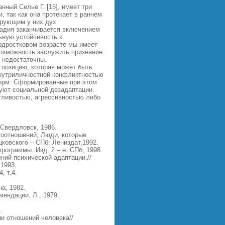
ный Селье Г. [15], имеет три
 так как она протекает в раннем
ирующим у них дух
тадия заканчивается включением
ьную устойчивость к
одростковом возрасте мы имеет
возможность заслужить признание
ь недостаточны.
 позицию, которая может быть
внутриличностной конфликтностью
норм. Сформированные при этом
уют социальной дезадаптации.
тливостью, агрессивностью либо
Свердловск, 1986.
оотношений; Люди, которые
цковского – СПб: Лениздат,1992.
ограммы. Изд. 2 – е. СПб, 1998
ий психической адаптации.//
1993.
, т.4.
а, 1982.
ендации. Л., 1979.
.
и отношений человека//