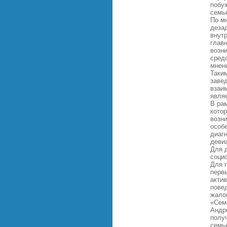
побу
семь
По м
дезад
внут
глав
возн
средо
мнен
Таки
заве
взаи
явля
В ра
кото
возн
особ
диаг
девиа
Для 
соци
Для п
перв
актив
пове
жалов
«Сем
Андр
полу
семь