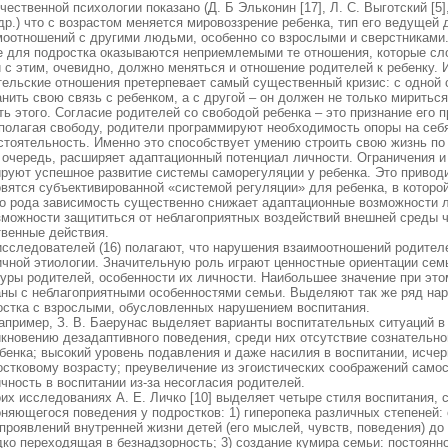
чественной психологии показано (Д. Б Эльконин [17], Л. С. Выготский [5],
 др.) что с возрастом меняется мировоззрение ребенка, тип его ведущей
моотношений с другими людьми, особенно со взрослыми и сверстниками
е для подростка оказываются неприемлемыми те отношения, которые сл
 с этим, очевидно, должно меняться и отношение родителей к ребенку. 
тельские отношения претерпевает самый существенный кризис: с одной 
нить свою связь с ребенком, а с другой – он должен не только мириться
ь этого. Согласие родителей со свободой ребенка – это признание его 
полагая свободу, родители программируют необходимость опоры на себя
стоятельность. Именно это способствует умению строить свою жизнь по
 очередь, расширяет адаптационный потенциал личности. Ограничения и
ируют успешное развитие системы саморегуляции у ребенка. Это приводи
вятся субъективированной «системой регуляции» для ребенка, в которо
го рода зависимость существенно снижает адаптационные возможности л
зможности защититься от неблагоприятных воздействий внешней среды ч
твенные действия.
исследователей (16) полагают, что нарушения взаимоотношений родителе
ичной этиологии. Значительную роль играют ценностные ориентации семь
туры родителей, особенности их личности. Наибольшее значение при это
аны с неблагоприятными особенностями семьи. Выделяют так же ряд на
остка с взрослыми, обусловленных нарушением воспитания.
например, З. В. Баерунас выделяет варианты воспитательных ситуаций в
икновению дезадаптивного поведения, среди них отсутствие сознательно
ебенка; высокий уровень подавления и даже насилия в воспитании, исче
остковому возрасту; преувеличение из эгоистических соображений самос
чность в воспитании из-за несогласия родителей.
оих исследованиях А. Е. Личко [10] выделяет четыре стиля воспитания
оняющегося поведения у подростков: 1) гиперопека различных степеней:
проявлений внутренней жизни детей (его мыслей, чувств, поведения) до 
дко переходящая в безнадзорность; 3) создание кумира семьи: постоянн