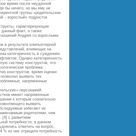
орое время после неудачной
де бы ничего, но мы ему не
ферентной группы «родительских
ый – взрослый» подросток
нструкты, характеризующие
 данный факт, а также
тношений Андрея со взрослыми
ые в результате компьютерной
редставлений, влияющих на
нна категоричность в суждениях
нфликтов. Однако категоричность
лую систему конструктов, что
ихологическая проблема
лиз конструктов, время оценки
 позволил выявить тех
проблемные, напряженные
тельских» персонажей.
ростков имеют напряженные
ошение к которым сознательно
 позволяющего выявить
обследуемые избегают их
е замечаемым родителями, чем
 [4] с развитием
ьной потребности, в данном
уднялись ответить на вопрос,
,4 % из них отрицали потребность