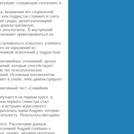
ситуация, создающая «золушек» в
а, вызванная его социальной
к или подросток стремится снять
ей среды, дезактуализацией
о-демонстративную,
результатов; 3) внутренней
 начинает ориентироваться на
сталкиваться психологу учебного
го из нарушений во
очником психогений у подростков
трисемейных отношений, целью
шений, которые способствуют
ие тех психологических
ений. Основным контингентом
ают в учебе, либо демонстрируют
оективный тест «Семейная
бучается на первом курсе, в
ине первого семестра стал
ь и вспышки агрессивного
братилась мама Андрея, которая
ятельность. Результаты методики
ился. Рассмотрим данные,
ерсонажей Андрей сообщил о
ьи, однако, недавно родители