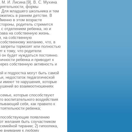
 М. И. Лисина [9], В. С. Мухина
 деятельности, формы
. Для младшего школьника и тем
ожились в раннем детстве. В
Именно в этом возрасте
стороны, родитель стремится
 с отделением ребенка, но и
права на собственную жизнь.
, на собственную
 собственному желанию, что, в
 запреты тормозят или полностью
т к тому, что родители
й он будет нуждаться постоянно.
ичности ребенка и приводит к
ерез собственную активность и
й и подростка могут быть самой
и, недостаток педагогической
м имеют те нарушения, которые
рушений во взаимоотношениях
 семье, которые способствуют
го воспитательного воздействия
рпывающий себя, как правило к
тоятельности ребенка;
, способствующие появлению
 от желания быть соучастником
семейной тирании; 2) гипоопека,
ое внимание к любому