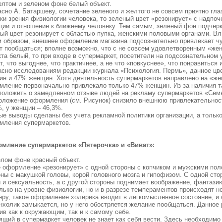
елтом и зеленом фоне белый объект.
сно А. Батаршеву, сочетание зеленого и желтого не совсем приятно глаз
ки зрения физиологии человека, то зеленый цвет «резонирует» с надпоч
ции и отношение к ближнему человеку. Тем самым, зеленый фон подчерк
ый цвет резонирует с областью пупка, женскими половыми органами. Вл
м образом, внешнее оформление магазина подсознательно привлекает ч
т пообщаться; вполне возможно, что с не совсем удовлетворенным «жен
кта белый, то при входе в супермаркет, посетители на подсознательном
т, что выгоднее, что практичнее, а не что «повкуснее», что понравиться и
асно исследованиям редакции журнала «Психология. Пермь», данное ц
ин и 47% женщин. Хотя деятельность супермаркетов направлено на «жен
мление первоначально привлекало только 47% женщин. Из-за наличия т
положить о замедленном отзыве людей на рекламу супермаркетов «Сем
оложение оформления (см. Рисунок) снизило внешнюю привлекательнос
%, у женщин – 46,3%.
ые выводы сделаны без учета рекламной политики организации, а только
мления супермаркетов.
мление супермаркетов «Пятерочка» и «Виват»:
елом фоне красный объект.
е оформление «резонирует» с одной стороны с копчиком и мужскими пол
ны с макушкой головы, корой головного мозга и гипофизом. С одной ст
и и сексуальность, а с другой стороны поднимает воображение, фантази
лько на уровне физиологии, но и в разрезе темпераментов происходят н
еру, такое оформление холерика вводит в легкомысленное состояние, и
нхолик замыкается, но у него обостряется желание пообщаться. Данное
ив как к окружающим, так и к самому себе.
ящий в супермаркет человек не знает как себя вести. Здесь необходим