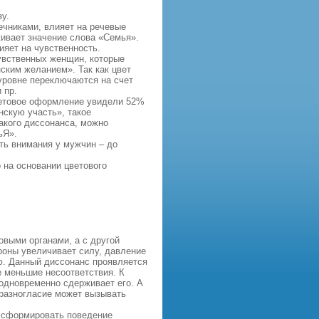
у.
ечниками, влияет на речевые
ивает значение слова «Семья».
ияет на чувственность.
увственных женщин, которые
ским желанием». Так как цвет
 уровне переключаются на счет
 пр.
ветовое оформление увидели 52%
скую участь», такое
акого диссонанса, можно
ьЯ».
ть внимания у мужчин – до
 на основании цветового
овыми органами, а с другой
ороны увеличивает силу, давление
ю. Данный диссонанс проявляется
е меньшие несоответствия. К
 одновременно сдерживает его. А
 разногласие может вызывать
о сформировать поведение