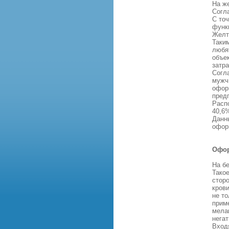
На ж
Согла
С точ
функ
Желт
Таки
любя
объе
затра
Согл
мужч
офор
пред
Расп
40,6
Данн
офор
Офор
На б
Тако
сторо
кров
не то
прим
мела
негат
Вход