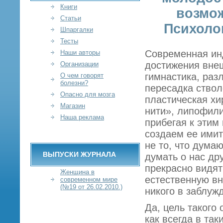
Книги
возмож
Статьи
Психолог
Шпаргалки
Тесты
Современная ин
Наши авторы
достижения вне
Организации
гимнастика, раз
О чем говорят
болезни?
пересадка ствол
Опасно для мозга
пластическая хи
Магазин
нити», липофили
Наша реклама
прибегая к этим
создаем ее ими
не то, что думаю
ВЫПУСКИ ЖУРНАЛА
думать о нас др
прекрасно видят
Женщина в
естественную вн
современном мире
(№19 от 26.02.2010.)
никого в заблуж
Да, цель такого
как всегда в так