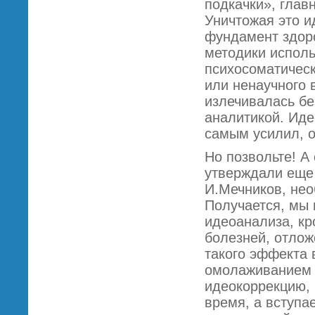
подкачки», глав
Уничтожая это и
фундамент здоро
методики исполь
психосоматическ
или ненаучного в
излечивалась бе
аналитикой. Иде
самым усилил, 
Но позвольте! А 
утверждали еще 
И.Мечников, нео
Получается, мы
идеоанализа, к
болезней, отло
такого эффекта 
омолаживанием –
идеокоррекцию, 
время, а вступа