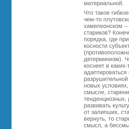
материальной.
Что такое гибко
чем-то плутовс
хамелеонском – 
стариков? Конеч
порядка, где пр
косности субъек
(противоположна
детерминизм). Ч
коснеет в каких
адаптироваться 
разрушительной
новых условиях,
смысле, старени
тенденциозных, 
развивать культ
от залипших, ст
вернуть, то ста
смысл, а бессмы