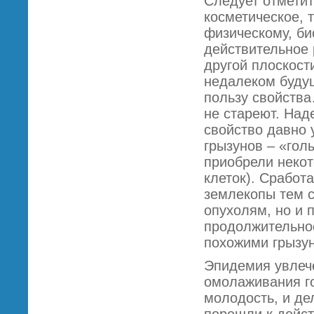
Следует отметит
косметическое, 
физическому, би
действительное 
другой плоскост
недалеком будущ
пользу свойства
не стареют. Над
свойство давно 
грызунов – «гол
приобрели некот
клеток). Сработ
землекопы тем 
опухолям, но и 
продолжительнос
похожими грызун
Эпидемия увлеч
омолаживания го
молодость, и де