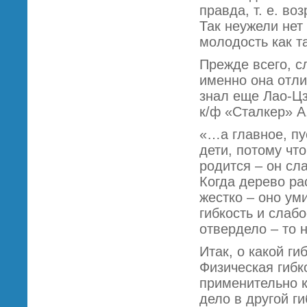
правда, т. е. во
Так неужели нет
молодость как т
Прежде всего, с
именно она отли
знал еще Лао-Ц
к/ф «Сталкер» А
«…а главное, пу
дети, потому что
родится – он сла
Когда дерево рас
жестко – оно уми
гибкость и слаб
отвердело – то 
Итак, о какой г
Физическая гибк
применительно к 
дело в другой г