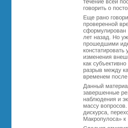
течение всей по
говорить о пос
Еще рано говори
проверенной вр
сформулирован в
лет назад. Но у
прошедшими иде
констатировать 
изменения внешн
как субъективно
разрыв между к
временем после
Данный материал
завершенные рез
наблюдения и эк
массу вопросов.
дискурса, перех
Макропулоса» к 