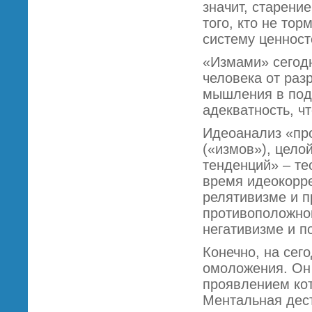
значит, старени
того, кто не тор
систему ценност
«Измами» сегод
человека от раз
мышления в под
адекватность, ч
Идеоанализ «про
(«измов»), целой
тенденций» – те
время идеокорр
релятивизме и 
противоположно
негативизме и по
Конечно, на сег
омоложения. Он 
проявлением кот
Ментальная дес