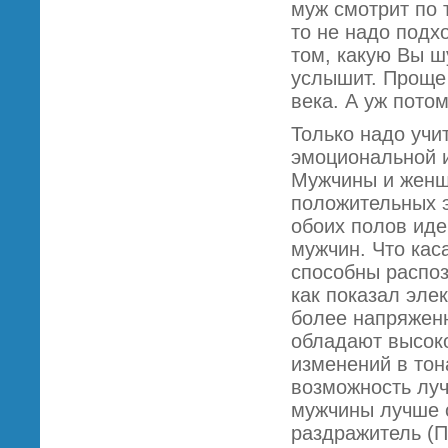
муж смотрит по 
то не надо подх
том, какую Вы ш
услышит. Проще 
века. А уж потом
Только надо учи
эмоциональной и
Мужчины и женщ
положительных 
обоих полов ид
мужчин. Что кас
способны распоз
как показал эле
более напряжен
обладают высоко
изменений в тон
возможность луч
мужчины лучше о
раздражитель (П