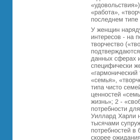
«удовольствия»)
«работа», «твор
последнем типе 
У женщин наряд
интересов - на 
творчество («тв
подтверждаются 
данных сферах и
специфически же
«гармонический 
«семья», «творч
типа чисто семе
ценностей «семь
жизнь»; 2 - «св
потребности для
Уиллард Харли н
тысячами супру
потребностей в 
скорее ожидания