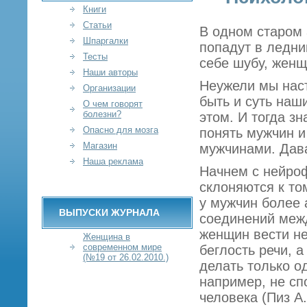
Книги
Статьи
В одном старом 
Шпаргалки
попадут в ледни
Тесты
себе шубу, женщ
Наши авторы
Неужели мы наст
Организации
быть и суть наш
О чем говорят
болезни?
этом. И тогда з
Опасно для мозга
понять мужчин и
Магазин
мужчинами. Дава
Наша реклама
Начнем с нейро
склоняются к то
у мужчин более 
ВЫПУСКИ ЖУРНАЛА
соединений меж
женщин вести не
Женщина в
современном мире
беглость речи, 
(№19 от 26.02.2010.)
делать только о
например, не сп
человека (Пиз А.