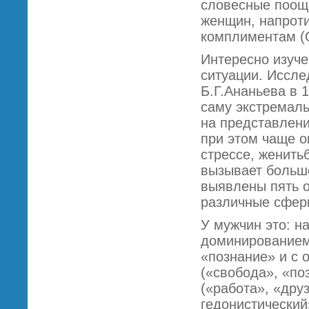
словесные поощ
женщин, напроти
комплиментам (О
Интересно изуче
ситуации. Иссле
Б.Г.Ананьева в 
саму экстремаль
на представлени
при этом чаще о
стрессе, женить
вызывает больш
выявлены пять о
различные сфер
У мужчин это: н
доминированием 
«познание» и с 
(«свобода», «по
(«работа», «дру
гедонистический