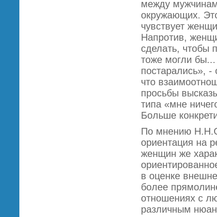
между мужчинам
окружающих. Это
чувствует женщи
Напротив, женщи
сделать, чтобы 
тоже могли бы..
постарались», -
что взаимоотно
просьбы высказ
типа «мне ничег
Больше конкрет
По мнению Н.Н.
ориентация на р
женщин же харак
ориентированно
в оценке внешн
более прямолине
отношениях с лю
различным нюан