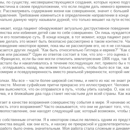
 мы, по существу, несовершенствующиеся создания, которых нужно подг
мистична в своем предположении, что если людям дать немного времени,
у. Рассматривать содержание жизни как совершенное, значит с большей
 давления. Требование измениться в определенном направлении в конце
чально данную черту называли дурной, что только мешает на пути есте
икает, когда пациент обнаруживает актуально деструктивное поведение в
янства или избиения детей сам по себе совершенен. Он лишь нуждаетс
 его позитивную суть. В конце концов, в тот момент, когда пациент раз
ние делать это может быть безопасно рассмотрено в таком контексте. Ч
поведение некоторое время, пока мы не рассмотрим его, но я не соглаш
сается других людей. "Как быть относительно Гитлера и евреев?" "Как о
в или расизма?" Один из ответов состоит в том, что зло – это оценка с 
-Франциско, если бы они могли отмолить землетрясение 1906 года, так 
растало бы и накапливалось в течение последующих лет, привело бы к т
о, оглядываясь назад, мы можем только желать, чтобы было все так, как
омерие и псевдоуверенность вместо реальной уверенности, которой ник
олках. Мы все – части более широкой системы, и никто из нас не знает р
тексте. Многие суфийские притчи прекрасно это иллюстрируют. Человек 
ем выясняется, что он отправился в путь, чтобы убить халифа. О, как хо
ма, и в ближайшие два года станет несчастьем для всей страны. Как жа
игает в качестве возражения совершенству события в мире. Я начинаю и
ность этого возражения? Часто оказывается, что они не делают того, что
ивопоставление, они находят следующий шаг, который возможен, чтобы з
у собственным отчетом. Я в некотором смысле являюсь одним из предст
нства вещей, как они есть, и нахожу ее прекрасной и удовлетворитель
 работу было очень значительным. Моя работа стала сложным и динам