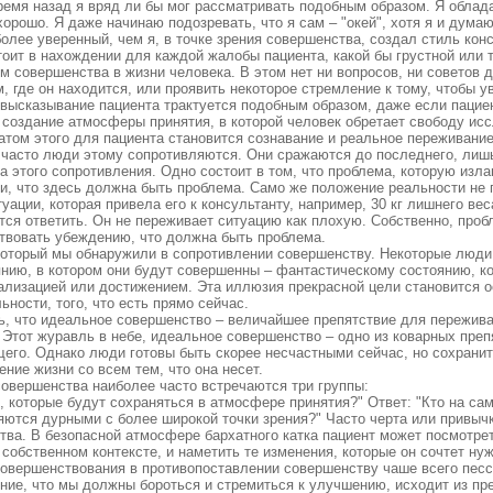
ремя назад я вряд ли бы мог рассматривать подобным образом. Я облад
хорошо. Я даже начинаю подозревать, что я сам – "окей", хотя я и дума
олее уверенный, чем я, в точке зрения совершенства, создал стиль кон
оит в нахождении для каждой жалобы пациента, какой бы грустной или т
м совершенства в жизни человека. В этом нет ни вопросов, ни советов 
, где он находится, или проявить некоторое стремление к тому, чтобы у
высказывание пациента трактуется подобным образом, даже если пацие
– создание атмосферы принятия, в которой человек обретает свободу ис
атом этого для пациента становится сознавание и реальное переживание 
ак часто люди этому сопротивляются. Они сражаются до последнего, лиш
этого сопротивления. Одно состоит в том, что проблема, которую излаг
и, что здесь должна быть проблема. Само же положение реальности не 
туации, которая привела его к консультанту, например, 30 кг лишнего ве
тся ответить. Он не переживает ситуацию как плохую. Собственно, про
ствовать убеждению, что должна быть проблема.
который мы обнаружили в сопротивлении совершенству. Некоторые люди 
янию, в котором они будут совершенны – фантастическому состоянию, к
ализацией или достижением. Эта иллюзия прекрасной цели становится 
ьности, того, что есть прямо сейчас.
ь, что идеальное совершенство – величайшее препятствие для пережи
 Этот журавль в небе, идеальное совершенство – одно из коварных преп
его. Однако люди готовы быть скорее несчастными сейчас, но сохранить
ние жизни со всем тем, что она несет.
совершенства наиболее часто встречаются три группы:
 которые будут сохраняться в атмосфере принятия?" Ответ: "Кто на сам
яются дурными с более широкой точки зрения?" Часто черта или привычк
тва. В безопасной атмосфере бархатного катка пациент может посмотре
собственном контексте, и наметить те изменения, которые он сочтет ну
совершенствования в противопоставлении совершенству чаше всего пес
ние, что мы должны бороться и стремиться к улучшению, исходит из пр