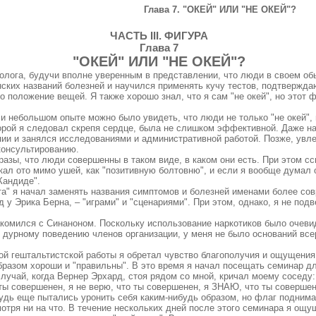
Глава 7
.
"ОКЕЙ" ИЛИ "НЕ ОКЕЙ"?
ЧАСТЬ III. ФИГУРА
Глава 7
"ОКЕЙ" ИЛИ "НЕ ОКЕЙ"?
олога, будучи вполне уверенным в представлении, что люди в своем об
ских названий болезней и научился применять кучу тестов, подтвержда
во положение вещей. Я также хорошо знал, что я сам "не окей", но этот 
и небольшом опыте можно было увидеть, что люди не только "не окей",
рой я следовал скрепя сердце, была не слишком эффективной. Даже на
апии и занялся исследованиями и административной работой. Позже, увл
консультированию.
азы, что люди совершенны в таком виде, в каком они есть. При этом с
ал ото мимо ушей, как "позитивную болтовню", и если я вообще думал о
Кандиде".
та" я начал заменять названия симптомов и болезней именами более сов
од у Эрика Берна, – "играми" и "сценариями". При этом, однако, я не по
акомился с Синаноном. Поскольку использование наркотиков было очеви
 дурному поведению членов организации, у меня не было оснований всер
.
ой гештальтистской работы я обретал чувство благополучия и ощущения,
образом хороши и "правильны". В это время я начал посещать семинар 
лучай, когда Вернер Эрхард, стоя рядом со мной, кричал моему соседу:
ты совершенен, я не верю, что ты совершенен, я ЗНАЮ, что ты совершен
будь еще пытались уронить себя каким-нибудь образом, но флаг поднима
мотря ни на что. В течение нескольких дней после этого семинара я ощу