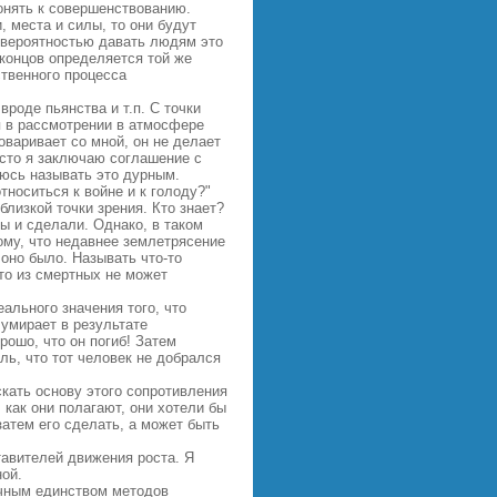
онять к совершенствованию.
 места и силы, то они будут
 вероятностью давать людям это
 концов определяется той же
ственного процесса
роде пьянства и т.п. С точки
я в рассмотрении в атмосфере
говаривает со мной, он не делает
асто я заключаю соглашение с
аюсь называть это дурным.
тноситься к войне и к голоду?"
близкой точки зрения. Кто
знает?
бы и сделали. Однако, в таком
ому, что недавнее землетрясение
 оно было. Называть что-то
то из смертных не может
еального значения того, что
умирает в результате
рошо, что он погиб! Затем
ль, что тот человек не добрался
скать основу этого сопротивления
, как они полагают, они хотели бы
атем его сделать, а может быть
авителей движения роста. Я
ной.
ичным единством методов