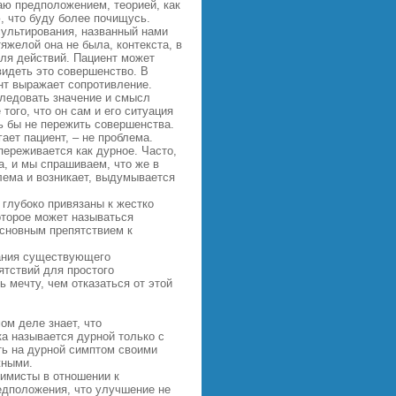
аю предположением, теорией, как
ю, что буду более почищусь.
сультирования, названный нами
яжелой она не была, контекста, в
для действий. Пациент может
видеть это совершенство. В
нт выражает сопротивление.
следовать значение и смысл
того, что он сам и его ситуация
ь
бы не пережить совершенства.
ает пациент, – не проблема.
переживается как дурное. Часто,
са, и мы спрашиваем, что же в
блема и возникает, выдумывается
глубоко привязаны к жестко
оторое может называться
основным препятствием к
вания существующего
ятствий для простого
 мечту, чем отказаться от этой
ом деле знает, что
а называется дурной только с
ть на дурной симптом своими
жными.
симисты в отношении к
едположения, что улучшение не