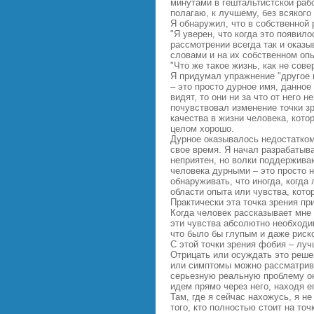
минутами в гештальтистской раб
полагаю, к лучшему, без всяког
Я обнаружил, что в собственной 
"Я уверен, что когда это появил
рассмотрении всегда так и оказ
словами и на их собственном оп
"Что же такое жизнь, как не сов
Я придумал упражнение "другое н
– это просто дурное имя, данное
видят, то они ни за что от него 
почувствовал изменение точки зр
качества в жизни человека, кото
целом хорошо.
Дурное оказывалось недостатком
свое время. Я начал разрабатыва
неприятен, но волки поддержива
человека дурными – это просто 
обнаруживать, что иногда, когд
области опыта или чувства, кото
Практически эта точка зрения п
Когда человек рассказывает мне о
эти чувства абсолютно необходи
что было бы глупым и даже риск
С этой точки зрения фобия – лу
Отрицать или осуждать это реше
или симптомы можно рассматрива
серьезную реальную проблему он
идем прямо через него, находя е
Там, где я сейчас нахожусь, я н
того, кто полностью стоит на т