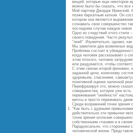
вещей, которые еще некоторое в
можно было бы сказать, что все 
Мой партнер Джордж Иранский, б
позже бархатным катком. Он сост
котором она является выражение
сознавать свое совершенство там
последнем случае каждое новое 
Одно из следствий этого стиля 
своего поведения. Часто результ
"окей". Изумительно, однако, к
Мы заметили два возможных вида 
Проблема состоит в убежденност
когда человек рассказывает о си
этом плохого, человек затрудняе
или раздувается, чтобы соответ
С этим связан второй феномен, 
заданной цели, конечному состо
здоровьем, спасением, самоакту
позитивной оценке наличной реал
Перефразируя это, можно сказат
совершенства, которое уже есть.
переживания "окейности" настоящ
мечты и просто переживать движе
Среди возражений точки зрения 
"Как быть с дурными привычками,
действительно эти привычки явл
точки зрения иллюзии совершенс
собственными глазами и в своем 
Парадоксально, что сторонники 
человеческой жизни. Представле