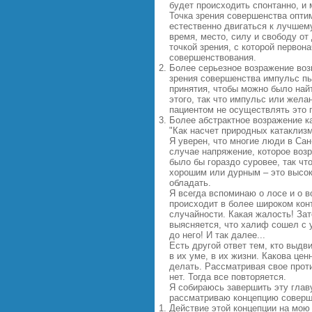
будет происходить спонтанно, и
Точка зрения совершенства опти
естественно двигаться к лучшем
время, место, силу и свободу от
точкой зрения
,
с которой первона
совершенствования.
Более серьезное возражение возн
зрения совершенства импульс пь
принятия, чтобы можно было найти
этого, так что импульс или жела
пациентом не осуществлять это 
Более абстрактное возражение ка
"Как насчет природных катаклизмо
Я уверен, что многие люди в Сан
случае напряжение, которое воз
было бы гораздо суровее, так чт
хорошим или дурным – это высок
обладать.
Я всегда вспоминаю о лосе и о в
происходит в более широком кон
случайности. Какая жалость! Зат
выясняется, что халиф сошел с у
до него! И так далее...
Есть другой ответ тем, кто выдв
в их уме, в их жизни. Какова цен
делать. Рассматривая свое прот
нет. Тогда все повторяется.
Я собираюсь завершить эту глав
рассматриваю концепцию соверше
Действие этой концепции на мою