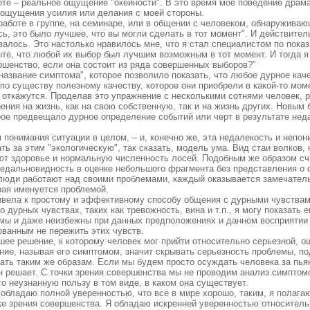
оте – реальное ощущение "окейности". В это время мое поведение драма
о ощущения усилия или делания с моей стороны.
работе в группе, на семинаре, или в общении с человеком, обнаружива
ось, это было лучшее, что вы могли сделать в тот момент". И действите
ывалось. Это настолько нравилось мне, что я стал специалистом по по
ыте, что любой их выбор был лучшим возможным в тот момент. И тогда я
ершенство, если она состоит из ряда совершенных выборов?"
азвание симптома", которое позволило показать, что любое дурное кач
 по существу полезному качеству, которое они приобрели в какой-то мо
не откажутся. Проделав это упражнение с несколькими сотнями человек, р
ения на жизнь, как на свою собственную, так и на жизнь других. Новы
рое предвещало дурное определение событий или черт в результате неда
 понимания ситуации в целом, – и, конечно же, эта недалекость и непо
ть за этим "экологическую", так сказать, модель ума. Вид стаи волков,
ют здоровье и нормальную численность лосей. Подобным же образом сч
недальновидность в оценке небольшого фрагмента без представления о 
а люди работают над своими проблемами, каждый оказывается замечатель
рая именуется проблемой.
ривела к простому и эффективному способу общения с дурными чувства
 дурных чувствах, таких как тревожность, вина и т.п., я могу показать 
мы и даже неизбежны при данных предположениях и данном восприятии 
ованным не пережить этих чувств.
чшее решение, к которому человек мог прийти относительно серьезной,
ние, называя его симптомом, значит скрывать серьезность проблемы, 
ть таким же образам. Если мы будем просто осуждать человека за пьян
 решает. С точки зрения совершенства мы не проводим анализ симптомов
го неузнанную пользу в том виде, в каком она существует.
е обладаю полной уверенностью, что все в мире хорошо, таким, я полаг
очке зрения совершенства. Я обладаю искренней уверенностью относите