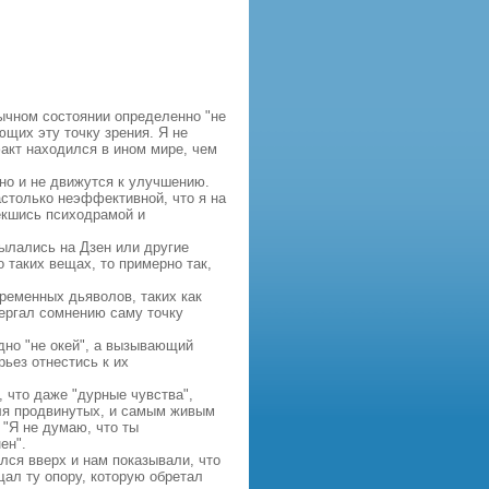
ычном состоянии определенно "не
ющих эту точку зрения. Я не
факт находился в ином мире, чем
 но и не движутся к улучшению.
столько неэффективной, что я на
екшись психодрамой и
сылались на Дзен или другие
 таких вещах, то примерно так,
ременных дьяволов, таких как
двергал сомнению саму точку
дно "не окей", а вызывающий
ьез отнестись к их
 что даже "дурные чувства",
для продвинутых, и самым живым
 "Я не думаю, что ты
ен".
лся вверх и нам показывали, что
щал ту опору, которую обретал