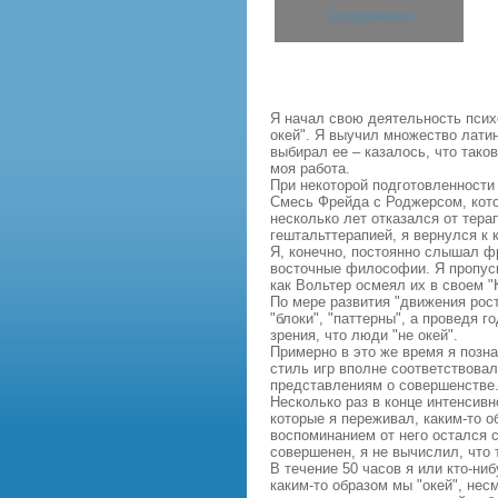
Содержание
Я начал свою деятельность псих
окей". Я выучил множество латин
выбирал ее – казалось, что тако
моя работа.
При некоторой подготовленности 
Смесь Фрейда с Роджерсом, кото
несколько лет отказался от тер
гештальттерапией, я вернулся к 
Я, конечно, постоянно слышал фр
восточные философии. Я пропуск
как Вольтер осмеял их в своем "
По мере развития "движения рос
"блоки", "паттерны", а проведя г
зрения, что люди "не окей".
Примерно в это же время я позн
стиль игр вполне соответствовал
представлениям о совершенстве
Несколько раз в конце интенсивн
которые я переживал, каким-то 
воспоминанием от него остался с
совершенен, я не вычислил, что 
В течение 50 часов я или кто-ни
каким-то образом мы "окей", нес