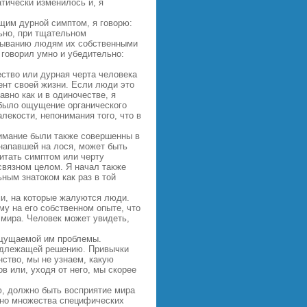
тически изменилось и, я
ющим дурной симптом, я говорю:
льно, при тщательном
казыванию людям их собственными
 говорил умно и убедительно:
ество или дурная черта человека
мент своей жизни. Если люди это
авно как и в одиночестве, я
м было ощущение органического
лекости, непонимания того, что в
нимание были также совершенны в
 напавшей на лося, может быть
итать симптом или черту
связном целом. Я начал также
ным знатоком как раз в той
ми, на которые жалуются люди.
ему на его собственном опыте, что
мира. Человек может увидеть,
 ощущаемой им проблемы.
подлежащей решению. Привычки
ство, мы не узнаем, какую
 или, уходя от него, мы скорее
аю, должно быть восприятие мира
льно множества специфических