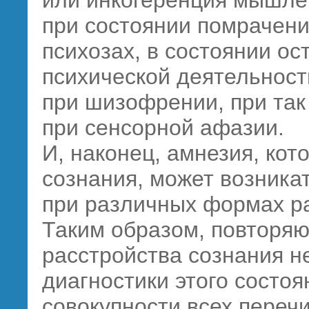
или инкогеренция мышле
при состоянии помрачени
психозах, в состоянии ос
психической деятельност
при шизофрении, при так
при сенсорной афазии.
И, наконец, амнезия, ко
сознания, может возникат
при различных формах ра
Таким образом, повторяю
расстройства сознания н
диагностики этого состо
совокупности всех переч