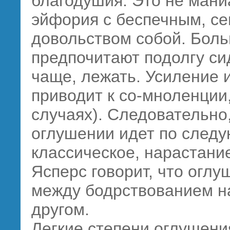
благодушия. Это не мани
эйфория с беспечным, с
довольством собой. Бол
предпочитают подолгу сид
чаще, лежать. Усиление 
приводит к со-мноленции,
случаях). Следовательно
оглушении идет по след
классическое, нарастани
Ясперс говорит, что огл
между бодрствованием н
другом.
Легкие степени оглушени