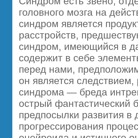
Синдром есть звено, отд
головного мозга на дейс
синдром является проду
расстройств, предшеств
синдром, имеющийся в да
содержит в себе элемен
перед нами, предположим
он является следствием,
синдрома — бреда интре
острый фантастический б
предпосылки развития в 
прогрессирования процес
онейроида и истинного о