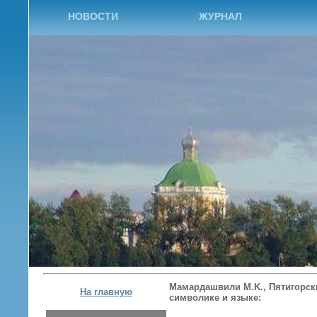
НОВОСТИ
ЖУРНАЛ
Мамардашвили M.K., Пятигорски
На главную
символике и языке: