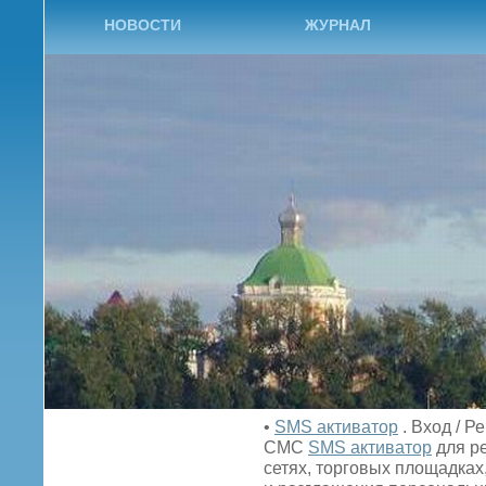
НОВОСТИ
ЖУРНАЛ
•
SMS активатор
. Вход / Р
СМС
SMS активатор
для ре
сетях, торговых площадках