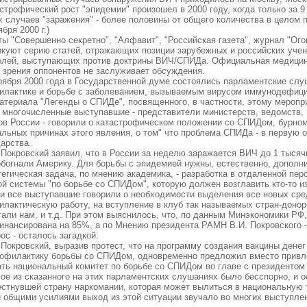
строфический рост "эпидемии" произошел в 2000 году, когда только за 
 случаев "заражения" - более половины от общего количества в целом п
тября
2000 г
.)
ы "Совершенно секретно", "Алфавит", "Российская газета", журнал "Ого
икуют серию статей, отражающих позиции зарубежных и российских учен
елей, выступающих против доктрины ВИЧ/СПИДа. Официальная медицина
а зрения оппонентов не заслуживает обсуждения.
оября 2000 года в Государственной думе состоялись парламентские слу
илактике и борьбе с заболеванием, вызываемым вирусом иммунодефици
атериала "Легенды о СПИДе", посвященного, в частности, этому меропр
 многочисленные выступавшие - представители министерств, ведомств, 
ов России - говорили о катастрофическом положении со СПИДом, бурном
льных причинах этого явления, о том" что проблема СПИДа - в первую 
арства.
 Покровский заявил, что в России за неделю заражается ВИЧ до 1 тысяч
обогнали Америку. Для борьбы с эпидемией нужны, естественно, дополн
егическая задача, по мнению академика, - разработка в отдаленной пер
ой системы "по борьбе со СПИДом", которую должен возглавить кто-то и
и все выступавшие говорили о необходимости выделения все новых сред
лактическую работу, на вступление в клуб так называемых стран-донор
гали нам, и т.д. При этом выяснилось, что, по данным Минэкономики Р
инансирована на 85%, а по Мнению президента РАМН В.И. Покровского -
ос - осталось загадкой.
Покровский, выразив протест, что на программу создания вакцины денег
рофилактику борьбы со СПИДом, одновременно предложил вместо привле
ать национальный комитет по борьбе со СПИДом во главе с президентом
ое из сказанного на этих парламентских слушаниях было бесспорно, и о
естнувшей страну наркомании, которая может вылиться в национальную
и общими усилиями выход из этой ситуации звучало во многих выступле