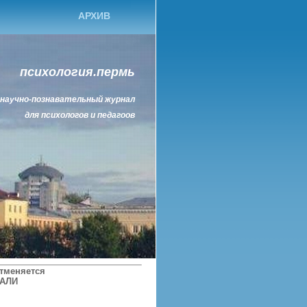
АРХИВ
психология.пермь
научно-познавательный журнал
для психологов и педагоов
отменяется
РАЛИ