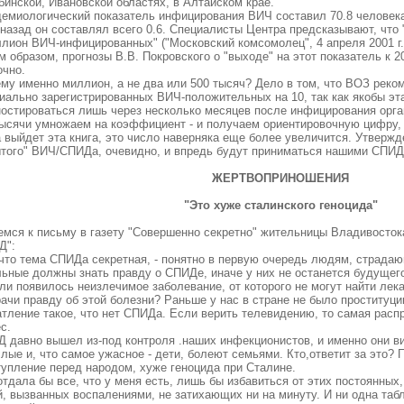
бинской, Ивановской областях, в Алтайском крае.
емиологический показатель инфицирования ВИЧ составил 70.8 человека
назад он составлял всего 0.6. Специалисты Центра предсказывают, что "
ллион ВИЧ-инфицированных" ("Московский комсомолец", 4 апреля
2001 г
.
 образом, прогнозы В.В. Покровского о "выходе" на этот показатель к 
очно.
му именно миллион, а не два или 500 тысяч? Дело в том, что ВОЗ реко
иально зарегистрированных ВИЧ-положительных на 10, так как якобы эт
ностироваться лишь через несколько месяцев после инфицирования орг
тысячи умножаем на коэффициент - и получаем ориентировочную цифру,
а выйдет эта книга, это число наверняка еще более увеличится. Утверж
ытого" ВИЧ/СПИДа, очевидно, и впредь будут приниматься нашими СПИД
ЖЕРТВОПРИНОШЕНИЯ
"Это хуже сталинского геноцида"
емся к письму в газету "Совершенно секретно" жительницы Владивостока
Д":
 что тема СПИДа секретная, - понятно в первую очередь людям, страдаю
льные должны знать правду о СПИДе, иначе у них не останется будущег
ли появилось неизлечимое заболевание, от которого не могут найти лека
ачи правду об этой болезни? Раньше у нас в стране не было проституци
тление такое, что нет СПИДа. Если верить телевидению, то самая распр
с.
 давно вышел из-под контроля .наших инфекционистов, и именно они в
лые и, что самое ужасное - дети, болеют семьями. Кто,ответит за это? 
тупление перед народом, хуже геноцида при Сталине.
отдала бы все, что у меня есть, лишь бы избавиться от этих постоянны
, вызванных воспалениями, не затихающих ни на минуту. И ни одна табле