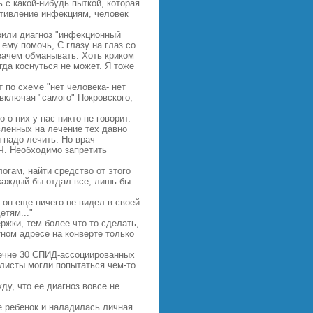
ь с какой-нибудь пыткой, которая
отивление инфекциям, человек
вили диагноз "инфекционный
ему помочь, С глазу на глаз со
езачем обманывать. Хоть криком
огда коснуться не может. Я тоже
 по схеме "нет человека- нет
включая "самого" Покровского,
о них у нас никто не говорит.
ленных на лечение тех давно
 надо лечить. Но врач
Ч. Необходимо запретить
гам, найти средство от этого
каждый бы отдал все, лишь бы
 он еще ничего не видел в своей
етям..."
ржки, тем более что-то сделать,
тном адресе на конверте только
речне 30 СПИД-ассоциированных
алисты могли попытаться чем-то
ду, что ее диагноз вовсе не
е ребенок и наладилась личная