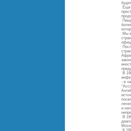
буде
Еще 
прест
прод
Пишу
болею
котор
Мы е
стра
офиц
Посл
стран
Афри
зако
инос
пред
В 19
инфе
- в 
"Ассо
Анти
исто
посв
лече
и на
непр
В 19
диаг
Моск
К 19