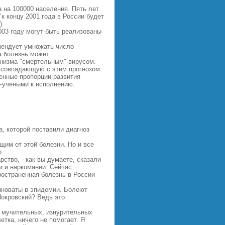
 на 100000 населения. Пять лет
к концу 2001 года в России будет
).
2003 году могут быть реализованы
мендует умножать число
а болезнь может
анизма "смертельным" вирусом.
 совпадающую с этим прогнозом.
денные пропорции развития
-учеными к исполнению.
, которой поставили диагноз
щим от этой болезни. Но и все
о.
рство, - как вы думаете, сказали
и и наркомании. Сейчас
остраненная болезнь в России -
иноваты в эпидемии. Болеют
Покровский? Ведь это
х, мучительных, изнурительных
тка, ничего не помогает. Я