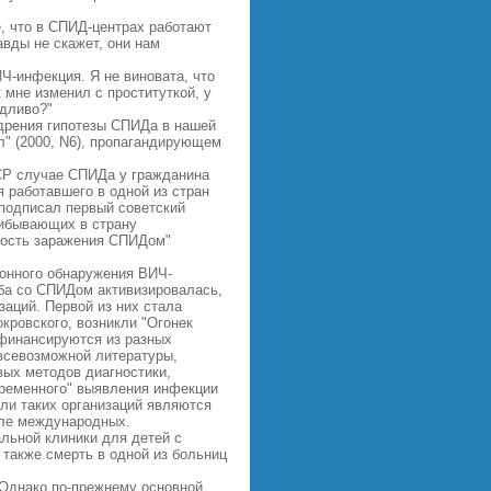
, что в СПИД-центрах работают
авды не скажет, они нам
Ч-инфекция. Я не виновата, что
ж мне изменил с проституткой, у
едливо?"
едрения гипотезы СПИДа в нашей
л" (2000, N6), пропагандирующем
СР случае СПИДа у гражданина
я работавшего в одной из стран
подписал первый советский
рибывающих в страну
сность заражения СПИДом"
ионного обнаружения ВИЧ-
ьба со СПИДом активизировалась,
заций. Первой из них стала
кровского, возникли "Огонек
 финансируются из разных
 всевозможной литературы,
ых методов диагностики,
временного" выявления инфекции
ли таких организаций являются
сле международных.
льной клиники для детей с
 также смерть в одной из больниц
 Однако по-прежнему основной