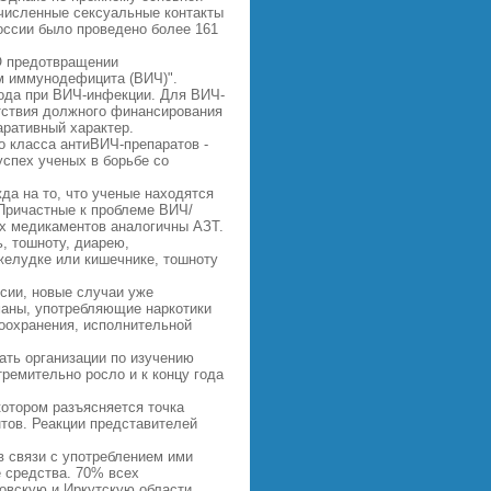
очисленные сексуальные контакты
России было проведено более 161
О предотвращении
м иммунодефицита (ВИЧ)".
хода при ВИЧ-инфекции. Для ВИЧ-
тствия должного финансирования
аративный характер.
о класса антиВИЧ-препаратов -
успех ученых в борьбе со
а на то, что ученые находятся
 Причастные к проблеме ВИЧ/
х медикаментов аналогичны АЗТ.
ь, тошноту, диарею,
 желудке или кишечнике, тошноту
сии, новые случаи уже
маны, употребляющие наркотики
оохранения, исполнительной
ать организации по изучению
ремительно росло и к концу года
котором разъясняется точка
тов. Реакции представителей
 связи с употреблением ими
е средства. 70% всех
овскую и Иркутскую области.