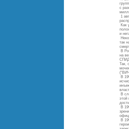
груп
с раз
милл
1 ав
расп
Как 
поло
и не
Неко
так 
смер
В Ро
на в
СПИД
Так, 
моче
("ВИ
В 19
исчи
инъе
влас
В сл
этой 
дости
В 199
зрен
офиц
В 19
герои
заре