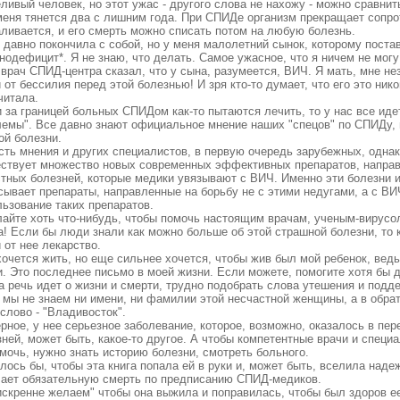
ливый человек, но этот ужас - другого слова не нахожу - можно сравнит
меня тянется два с лишним года. При СПИДе организм прекращает сопр
аливается, и его смерть можно списать потом на любую болезнь.
 давно покончила с собой, но у меня малолетний сынок, которому поста
одефицит*. Я не знаю, что делать. Самое ужасное, что я ничем не могу 
врач СПИД-центра сказал, что у сына, разумеется, ВИЧ. Я мать, мне н
 от бессилия перед этой болезнью! И зря кто-то думает, что его это ник
читала.
за границей больных СПИДом как-то пытаются лечить, то у нас все идет
лемы". Все давно знают официальное мнение наших "спецов" по СПИДу, 
ой болезни.
ть мнения и других специалистов, в первую очередь зарубежных, однако 
ствует множество новых современных эффективных препаратов, направ
стных болезней, которые медики увязывают с ВИЧ. Именно эти болезни и
сывает препараты, направленные на борьбу не с этими недугами, а с ВИ
льзование таких препаратов.
айте хоть что-нибудь, чтобы помочь настоящим врачам, ученым-вирусоло
а! Если бы люди знали как можно больше об этой страшной болезни, то 
 от нее лекарство.
очется жить, но еще сильнее хочется, чтобы жив был мой ребенок, ведь
. Это последнее письмо в моей жизни. Если можете, помогите хотя бы д
 речь идет о жизни и смерти, трудно подобрать слова утешения и подде
 мы не знаем ни имени, ни фамилии этой несчастной женщины, а в обра
слово - "Владивосток".
рное, у нее серьезное заболевание, которое, возможно, оказалось в пе
ней, может быть, какое-то другое. А чтобы компетентные врачи и специ
мочь, нужно знать историю болезни, смотреть больного.
ось бы, чтобы эта книга попала ей в руки и, может быть, вселила надеж
чает обязательную смерть по предписанию СПИД-медиков.
скренне желаем" чтобы она выжила и поправилась, чтобы был здоров е