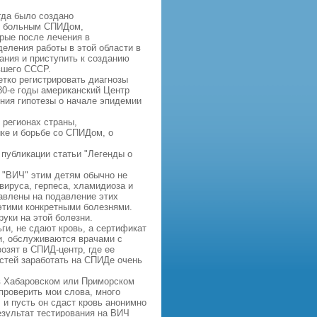
гда было создано
и больным СПИДом,
рые после лечения в
еления работы в этой области в
ания и приступить к созданию
вшего СССР.
етко регистрировать диагнозы
80-е годы американский Центр
ния гипотезы о начале эпидемии
 регионах страны,
ке и борьбе со СПИДом, о
публикации статьи "Легенды о
 "ВИЧ" этим детям обычно не
вируса, герпеса, хламидиоза и
авлены на подавление этих
этими конкретными болезнями.
уки на этой болезни.
ги, не сдают кровь, а сертификат
и, обслуживаются врачами с
озят в СПИД-центр, где ее
стей заработать на СПИДе очень
 в Хабаровском или Приморском
проверить мои слова, много
 и пусть он сдаст кровь анонимно
результат тестирования на ВИЧ