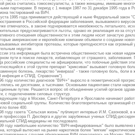
пой риска считались гомосексуалисты, а также женщины, имевшие мног
ными партнерами. В период с 1 января 1987 по 31 декабря 1995 года в 
иона тестирований на ВИЧ.
густа 1995 года принимается действующий и ныне Федеральный закон "
ространения в Российской федерации заболевания, вызываемого вирусо
уже отмечалось, в законе подчеркивается неизбежность летального, ис
жительных предусматриваются льготы, однако их реализация из-за отсу
гативного отношения общественности к этим людям носит зачастую декл
торые американские и европейские компании объявили о создании новог
называемых ингибиторов протеазы, которые преподносятся как огромный 
тельным недугом.
ссии эта информация была встречена общественностью как новая надежд
ерном пути в поиске лекарств, избавляющих от страшного, заболевания.
а российские специалисты не афишировали, что побочные действия эти
относящийся к этой группе препарат "криксиван" вызывает головную бол
каменную болезнь, лекарство "инвираза" - также головную боль, боли в
Ч инфекция и СПИД. Справочник").
96 году количество диагнозов "ВИЧ+" выросло в геометрической прогрес
слялись не десятками, а тысячами. Основными пациентами стали нарко
кционным путем. Решается вопрос об объединении усилий органов здрав
ти, с подключением силовых структур.
едующем году в Москве, Санкт-Петербурге и Ярославле начинают работ
новой социальной группы. Количество благотворительных организаций ст
гло более 400.
8 году газета "Сельская жизнь" публикует интервью И.М. Сазоновой, в 
ия профессора П. Дюсберга и других зарубежных ученых СПИД-диссиден
иальной СПИД-медицины не последовало.
99 году наибольшее количество "ВИЧ-инфицированных" было выявлено в
на, который вытеснил на рынке наркотиков более "мягкие" наркотически
гистрированных случаев обнаружения ВИЧ приходилось на Москву, Моск