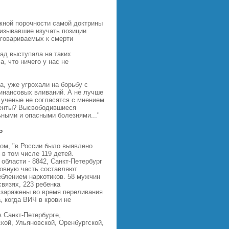
ожной порочности самой доктрины
изывавшие изучать позиции
иговариваемых к смерти
ад выступала на таких
, что ничего у нас не
а, уже угрохали на борьбу с
финансовых вливаний. А не лучше
 ученые не согласятся с мнением
менты? Высвободившиеся
ьными и опасными болезнями..."
Ь
Дом, "в России было выявлено
в том числе 119 детей.
бласти - 8842, Санкт-Петербург
новную часть составляют
еблением наркотиков. 58 мужчин
связях, 223 ребенка
 заражены во время переливания
, когда ВИЧ в крови не
 Санкт-Петербурге,
кой, Ульяновской, Оренбургской,