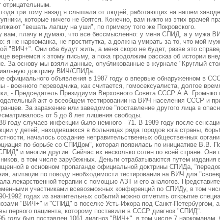
т отрицательным.
года три тому назад я слышала от людей, работающих на нашем заводе
упники, которые ничего не боятся. Конечно, вам никто из этих врачей пр
олжают "вешать лапшу на уши", по примеру того же Покровского.
 вам, плачу и думаю, что все бессмысленно: у меня СПИД, а у мужа ВИ
: я не наркоманка, не проститутка, а должна умирать за то, что мой му
ой "ВИЧ+". Они оба будут жить, а меня скоро не будет, разве это справ
ще вернемся к этому письму, а пока продолжим рассказ об истории вн
не. За основу мы взяли данные, опубликованные в журнале "Круглый сто
иальную доктрину ВИЧ/СПИДа.
е официального объявления в 1987 году о впервые обнаруженном в СС
ы - военного переводчика, как считается, гомосексуалиста, долгое врем
ки, - Председатель Президиума Верховного Совета СССР А.А. Громыко 
нодательный акт о всеобщем тестировании на ВИЧ населения СССР и п
транцев. За заражение или заведомое "поставление другого лица в опа
усматривалось от 5 до 8 лет лишения свободы.
88 году случаев инфекции было немного - 71. В 1989 году после сенсац
кции у детей, находившихся в больницах ряда городов юга страны, бор
частности, началось создание неправительственных общественных органи
циация по борьбе со СПИДом", которая появилась по инициативе В.В. По
СПИД" и многие другие. Сейчас их несколько сотен по всей стране. Они
чников, в том числе зарубежных. Деньги отрабатываются путем издания
ященной в основном пропаганде официальной доктрины СПИДа, "передов
ния, агитации по поводу необходимости тестирования на ВИЧ для "свое
чала лекарственной терапии с помощью АЗТ и его аналогов. Представите
еменными участниками всевозможных конференций по СПИДу, в том чи
90-1992 годах из значительных событий можно отметить открытие специа
нозами "ВИЧ+" и "СПИД" в поселке Усть-Ижора под Санкт-Петербургом, а
вы первого пациента, которому поставили в СССР диагноз "СПИД".
95 году был поставлен 1061 диагноз "ВИЧ+", в том числе 7 наркоманам.