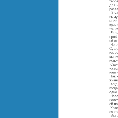
терпе
для 
разв
Я бы
иммун
мной 
кричи
так с
Если 
проб
об эт
Но ес
Суще
изве
выпи
испо
Сдел
ужас
найти
Так х
жизни
Когда
когда
одно 
Наве
болез
ей по
Хотел
озна
Мы и