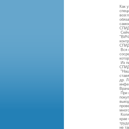
Как 
спец
возг
обяз
само
СПИД
Сейча
"ВИЧ
конт
СПИД
Вся 
соср
кото
Из п
СПИД
"Наш
ставя
др. 
инфе
Врач
При в
поку
выезд
пров
мног
Коли
крае 
труд
не та