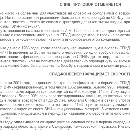
СПИД: ПРИГОВОР ОТМЕНЯЕТСЯ
ко никто из более чем 200 участников ни словом не обмолвился о возм
а. Никто не вспомнил резолюции Всемирных конференций по СПИДу, пр
ентов гипотезы. Никто не сказал о трагедиях десятков тысяч людей, пр
нозом "ВИЧ-инфекция".
утствовавшая на этом мероприятии И.М. Сазонова, которая два года наз
аниях с изложением идей ученых СПИД-диссидентов, с горечью заметила
нилось в отношении замалчивания и игнорирования этой концепции.
ко денег с 1986 года, когда впервые у нас начался бум в области СПИД
ой"? Не вылечив за 15 лет ни одного человека, сегодня требуют новых 
риостановить финансирование программ по СПИДу до тех пор, пока наши
нентов гипотезы или не попытаются доказательно опровергнуть их аргу
ства можно было бы направить на борьбу с наркоманией и многими реал
СПИД-КОНВЕЙЕР НАРАЩИВАЕТ СКОРОСТ
 апреля 2001 года, по данным Центра по профилактике и борьбе со СПИ
4 ВИЧ-инфицированных, в том числе 1362 ребенка. Умерло 995 человек, 
ольшее число зараженных приходится на Московскую- 14396, Иркутскую о
82 человек. Более 90% всех зарегистрированных больных, из которых ос
дые люди в возрасте от 17 до 25 лет, заболели СПИДом в связи с употр
ились после гомосексуальных контактов, 1153 - при гетеросексуальных 
ледовали вирус от своих ВИЧ-инфицированных матерей. 5 человек были
 доноров, находившихся в период так называемого серонегативного окна
ляется.
ом году эпидемиологи ожидают рост заболеваемости в первую очередь в
градской области, а также в Самарской, Кемеровской, Пермской, Рязанс