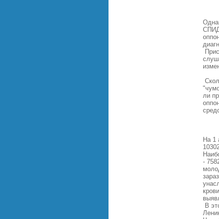
Одна
СПИД
оппон
диаг
Прис
слуш
изме
Сколь
"чум
ли п
оппо
сред
На 1
10302
Наиб
- 75
моло
зараз
унас
крови
выяв
В эт
Ленин