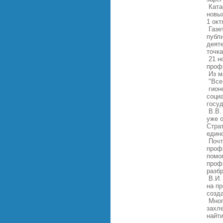
Ката
новых
1 ок
Газет
публ
деят
точк
21 н
проф
Из м
"Все
гион
социа
госуд
В.В.
уже 
Страт
един
Почт
профи
помо
проф
разбр
В.И. 
на п
созд
Мног
захл
найт