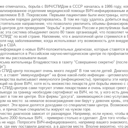
уже отмечалось, борьба с ВИЧ/СПИДом в СССР началась в 1986 году, ко
иализированное отделение медицинской помощи ВИЧ-инфицированным 
лавляемое В.В. Покровским. Первыми пациентами были иностранцы, кото
ательном порядке депортировались. В том же году удалось добиться выд
стоятельное направление, что позволило увеличить объемы финансиров
-центров для проведения "борьбы" в регионах России и республиках бы
с эта система объединяет около 80 таких организаций, что позволяет ч
/СПИД" по всей стране. Напомним, что к аналогичной цели стремился в 
роля над заболеваниями, когда использовал эту возможность для внедре
а в США.
информация о новых ВИЧ-положительных диагнозах, которые ставятся в
едоточивается в Российском научно-методическом центре по профилакти
ром мы рассказывали выше.
исьма жительницы Владивостока в газету "Совершенно секретно" (после 
е"):
 СПИД-центр посещают очень много людей" В том числе детей. Диагноз
т, а ставят "иммунодефицит" на фоне какой-либо инфекции - цитомегало
Лекарства выписывают иммунологи (инфекционисты), препараты эти напр
кций на фоне ВИЧ, хотя есть множество лекарств для борьбы именно с 
и СПИД-центров сами торгуют этими лекарствами и очень хорошо греют р
ыезде за границу необходим сертификат на ВИЧ, но те, у кого есть день
пают в том же центре. Все фирмы "досуга", занимающиеся секс-услугам
ом на место: за немалое вознаграждение они берут у девочек кровь, отв
еряют. Эти врачи делятся доходами со специалистами центра. Возможно
о, и причастные специалисты жируют на чужом горе.
чество диагнозов зависит от разнарядки. Например, если нужно, чтобы
было 2000 больных ВИЧ, - примерно столько и сделают. Для того чтобы 
а не надо. Попросите ВИЧ-инфицированного, например вашего знакомого,
м, где ему поставили диагноз, а в другом месте. Вполне вероятно, что 