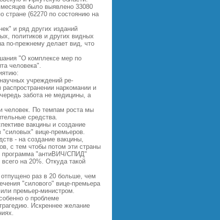
9 месяцев было выявлено 33080
о стране (62270 по состоянию на
нек" и ряд других изданий
ых, политиков и других видных
 по-прежнему делает вид, что
шания "О комплексе мер по
та человека".
иятию:
научных учреждений ре-
 распространении наркомании и
очередь забота не медицины, а
и человек. По темпам роста мы
ительные средства.
спективе вакцины и создание
з "силовых" вице-премьеров.
ств - на создание вакцины,
ов, с тем чтобы потом эти страны
Ф, программа "антиВИЧ/СПИД"
 всего на 20%. Откуда такой
 отпущено раз в 20 больше, чем
чения "силового" вице-премьера
 или премьер-министром.
собенно о проблеме
 трагедию. Искреннее желание
ниях.