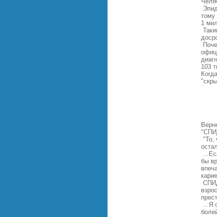
Челя
Эпид
тому 
1 ми
Таким
доср
Поче
офиц
диаг
103 
Когд
"скр
Верн
"СПИ
"То,
оста
...Ес
бы вр
впеча
карие
СПИД
взрос
прес
...Я 
болей